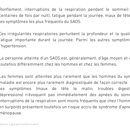
Ronflement, interruptions de la respiration pendant le sommeil
centaines de fois par nuit), fatigue pendant la journée, maux de têt
les symptômes les plus fréquents du SAOS.
Ces irrégularités respiratoires perturbent la profondeur et la qua
fatigue importante durant la journée. Parmi les autres symptôm
l’hypertension.
La personne atteinte d'un SAOS est, généralement, d’âge moyen et 
toutefois différemment chez les hommes et chez les femmes.
Les femmes sont atteintes plus rarement que les hommes du sy
maladie est encore plus rarement diagnostiquée de façon correcte. C
les symptômes (maux de tête le matin, troubles digestif
dépressions) n’évoquent pas immédiatement des apnées du somm
interruptions de la respiration sont moins fréquents que chez l’ho
en surpoids présentent toutefois un risque accru de syndrome d’ap
ménopause.
Source: Ligue pulmonaire suisse