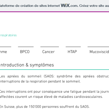
lateforme de création de sites internet
.com
. Créez votre site au
 respiratoires
thme
BPCO
Cancer
HTAP
Mucovisci
Introduction & symptômes
Les apnées du sommeil (SAOS: syndrôme des apnées obstruct
interruptions de la respiration pendant le sommeil.
Ces interruptions ont pour conséquence une fatigue pendant la jour
affectées courent un risque élevé de maladies cardiovasculaires.
En Suisse, plus de 150'000 personnes souffrent du SAOS.