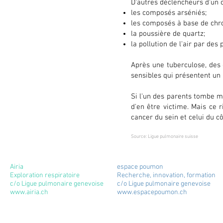
D'autres déclencheurs d'un 
les composés arséniés;
les composés à base de chro
la poussière de quartz;
la pollution de l'air par des
Après une tuberculose, des 
sensibles qui présentent un
Si l'un des parents tombe 
d'en être victime. Mais ce
cancer du sein et celui du cô
Source: Ligue pulmonaire suisse
Airia
espace poumon
Exploration respiratoire
Recherche, innovation, formation
c/o Ligue pulmonaire genevoise
c/o Ligue pulmonaire genevoise
www.airia.ch
www.espacepoumon.ch